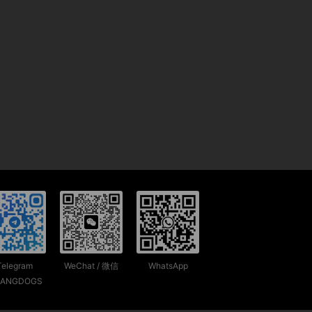
Telegram
WeChat / 微信
WhatsApp
ANGDOGS