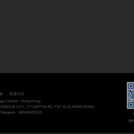
务
联系方式
ogy Limited（Hong Kong）
HARBOUR CITY, 17 CANTON RD, TST, KLN, HONG KONG
 / Telegram：@PANGDOGS
@P