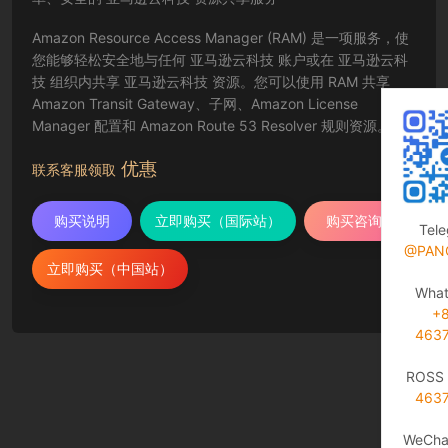
Amazon Resource Access Manager (RAM) 是一项服务，使
您能够轻松安全地与任何 亚马逊云科技 账户或在 亚马逊云科
技 组织内共享 亚马逊云科技 资源。您可以使用 RAM 共享
Amazon Transit Gateway、子网、Amazon License
Manager 配置和 Amazon Route 53 Resolver 规则资源。
优惠
联系客服领取
购买说明
立即购买（国际站）
购买咨询
Tel
@PAN
立即购买（中国站）
Wha
+
463
ROSS 
463
WeCha