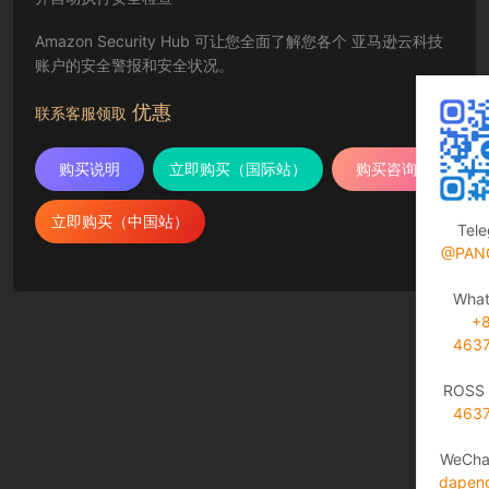
Amazon Security Hub 可让您全面了解您各个 亚马逊云科技
账户的安全警报和安全状况。
优惠
联系客服领取
购买说明
立即购买（国际站）
购买咨询
立即购买（中国站）
Tel
@PAN
Wha
+
463
ROSS 
463
WeCha
dapen