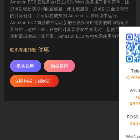
Amazon EC2 云服务器/云主机的 Web 服务接口非常简单，让
您可以轻松获取和配置容量。使用该服务，您可以完全控制您
的计算资源，并可以在成熟的 Amazon 计算环境中运行。
Amazon EC2 将获取并启动新服务器实例所需要的时间缩短至
几分钟，这样一来，在您的计算要求发生变化时，您便可以快
速扩展或缩减计算容量。Amazon EC2 按您实际使用的容量收
费，改变了计算的成本结算方式。Amazon EC2 云服务器还为
优惠
开发人员提供了创建故障恢复应用程序以及排除常见故障情况
联系客服领取
的工具。
购买说明
购买咨询
Tel
@PAN
立即购买（国际站）
Wha
+
463
ROSS 
463
WeCha