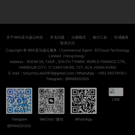
关于AWS亚马逊云科技
常见问题
注册模式
银行汇款
区域服务
联系方式
Copyright ©
AWS亚马逊云服务
/ Commercial Agent :
87Cloud Technology
Limited（Hong Kong）
Address：ROOM 06, 13A/F., SOUTH TOWER, WORLD FINANCE CTR,
HARBOUR CITY, 17 CANTON RD, TST, KLN, HONG KONG
E-mail：tonyzhou.lee0818@gmail.com / WhatsApp：+852 46379155 /
Telegram：@PANGDOGS
LINE
Telegram
WeChat / 微信
WhatsApp
@PANGDOGS