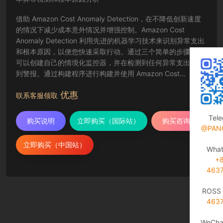
借助 Amazon Cost Anomaly Detection，在不降低创新速度
的情况下减少成本意外情况并增强控制。Amazon Cost
Anomaly Detection 利用先进的机器学习技术来识别异常支出
和根本原因，以便您快速采取行动。通过三个简单的步骤，您
可以创建自己的情境化监控器，并在检测到任何异常支出时收
到警报。通过构建程序进行构建并使用 Amazon Cost
Anomaly Detection 监控您的支出并降低账单意外风险。
优惠
联系客服领取
Tel
购买说明
立即购买（国际站）
购买咨询
@PAN
立即购买（中国站）
Wha
+
463
ROSS 
463
WeCha