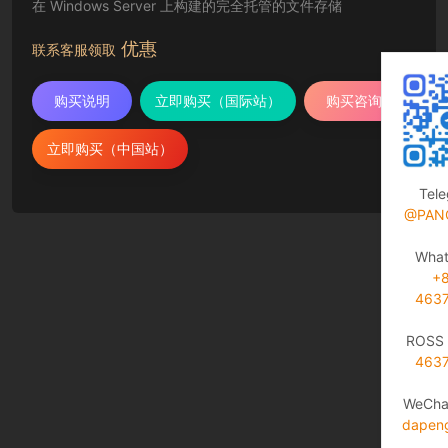
在 Windows Server 上构建的完全托管的文件存储
优惠
联系客服领取
购买说明
立即购买（国际站）
购买咨询
立即购买（中国站）
Tel
@PAN
Wha
+
463
ROSS 
463
WeCha
dapen