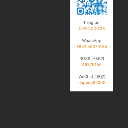
Telegram
@PANGDOGS
WhatsApp
+852 46379155
ROSS (+852)
46379155
WeChat / 微信
dapeng87000