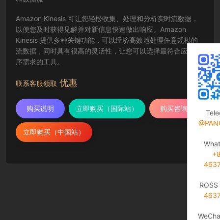
Amazon Kinesis 可让您轻松收集、处理和分析实时流数据，
以便您及时获得见解并对新信息快速做出响应。Amazon
Kinesis 提供多种关键功能，可以经济高效地处理任意规模的
流数据，同时具有很高的灵活性，让您可以选择最符合应用程
序需求的工具。
优惠
联系客服领取
购买说明
立即购买（国际站）
购买咨询
Tel
@PAN
立即购买（中国站）
Wha
+
463
ROSS 
463
WeCha