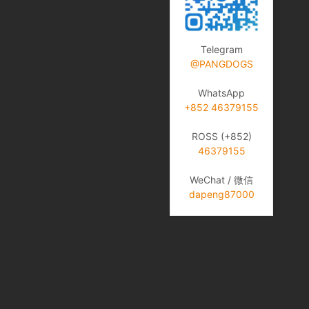
Telegram
@PANGDOGS
WhatsApp
+852 46379155
ROSS (+852)
46379155
WeChat / 微信
dapeng87000