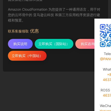
Amazon CloudFormation 为您提供了一种通用语言，用于对
您的云环境中的 亚马逊云科技 和第三方应用程序资源进行建
模和预置。
优惠
联系客服领取
购买说明
立即购买（国际站）
购买咨询
Tel
立即购买（中国站）
@PAN
Wha
+
463
ROSS 
463
WeCha
dapen