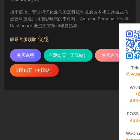
用于监控、管理和优化亚马逊云科技环境的技术和工具当亚马
逊云科技遇到可能影响您的事件时，Amazon Personal Health
Dashboard 会提供警报和修复指导。
优惠
联系客服领取
购买说明
立即购买（国际站）
购买咨询
Tel
立即购买（中国站）
@PAN
Wha
+
463
ROSS 
463
WeCha
dapen