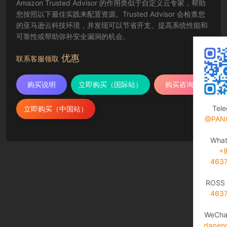
Amazon Trusted Advisor 的作用类似于自定义云专家，帮助
您按照以下最佳实践来配置资源。Trusted Advisor 会检查您
的亚马逊云科技环境，并发现可以节省开支、提高系统性能和
可靠性或帮助弥补安全漏洞的机会。
优惠
联系客服领取
购买说明
立即购买（国际站）
购买咨询
Tel
立即购买（中国站）
@PAN
Wha
+
463
ROSS 
463
WeCha
dapen