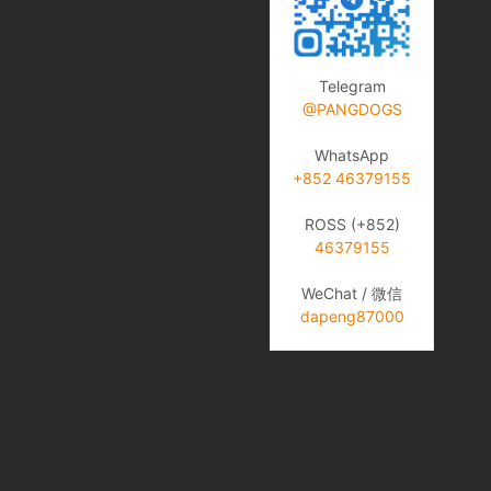
Telegram
@PANGDOGS
WhatsApp
+852 46379155
ROSS (+852)
46379155
WeChat / 微信
dapeng87000