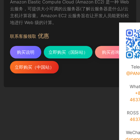
Amazon Elastic Compute Cloud (Amazon EC2) 是一种 Web
云服务，可提供大小可调的云服务器(了解云服务器是什么)/云
主机计算容量。Amazon EC2 云服务旨在让开发人员能更轻松
地进行 Web 级的计算。
优惠
联系客服领取
购买说明
立即购买（国际站）
购买咨询
Tel
立即购买（中国站）
@PAN
Wha
+
463
ROSS 
463
WeCha
dapen