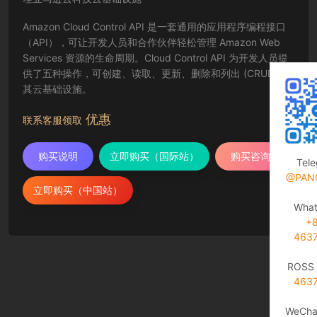
Amazon Cloud Control API 是一套通用的应用程序编程接口
（API），可让开发人员和合作伙伴轻松管理 Amazon Web
Services 资源的生命周期。Cloud Control API 为开发人员提
供了五种操作，可创建、读取、更新、删除和列出 (CRUDL)
其云基础设施。
优惠
联系客服领取
购买说明
立即购买（国际站）
购买咨询
Tel
@PAN
立即购买（中国站）
Wha
+
463
ROSS 
463
WeCha