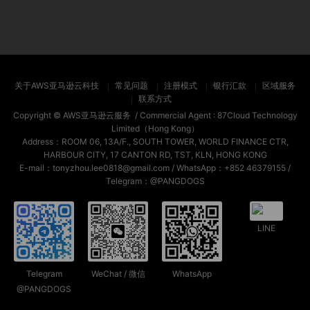
关于AWS亚马逊云科技
常见问题
注册模式
银行汇款
区域服务
联系方式
Copyright ©
AWS亚马逊云服务
/ Commercial Agent :
87Cloud Technology
Limited（Hong Kong）
Address：ROOM 06, 13A/F., SOUTH TOWER, WORLD FINANCE CTR,
HARBOUR CITY, 17 CANTON RD, TST, KLN, HONG KONG
E-mail：tonyzhou.lee0818@gmail.com / WhatsApp：+852 46379155 /
Telegram：@PANGDOGS
LINE
Telegram
WeChat / 微信
WhatsApp
@PANGDOGS