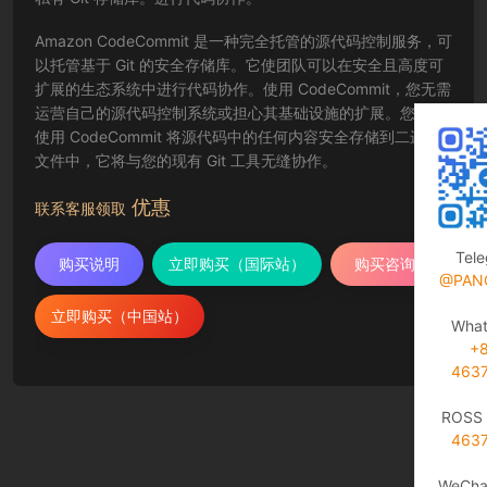
Amazon CodeCommit 是一种完全托管的源代码控制服务，可
以托管基于 Git 的安全存储库。它使团队可以在安全且高度可
扩展的生态系统中进行代码协作。使用 CodeCommit，您无需
运营自己的源代码控制系统或担心其基础设施的扩展。您可以
使用 CodeCommit 将源代码中的任何内容安全存储到二进制
文件中，它将与您的现有 Git 工具无缝协作。
优惠
联系客服领取
Tel
购买说明
立即购买（国际站）
购买咨询
@PAN
立即购买（中国站）
Wha
+
463
ROSS 
463
WeCha