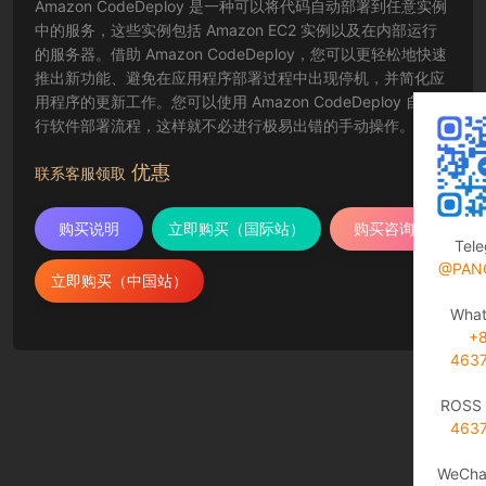
Amazon CodeDeploy 是一种可以将代码自动部署到任意实例
中的服务，这些实例包括 Amazon EC2 实例以及在内部运行
的服务器。借助 Amazon CodeDeploy，您可以更轻松地快速
推出新功能、避免在应用程序部署过程中出现停机，并简化应
用程序的更新工作。您可以使用 Amazon CodeDeploy 自动执
行软件部署流程，这样就不必进行极易出错的手动操作。该服
务还可以随您的基础设施进行扩展，以便您可以轻松部署到一
优惠
个或上千个实例中。
联系客服领取
购买说明
立即购买（国际站）
购买咨询
Tel
@PAN
立即购买（中国站）
Wha
+
463
ROSS 
463
WeCha