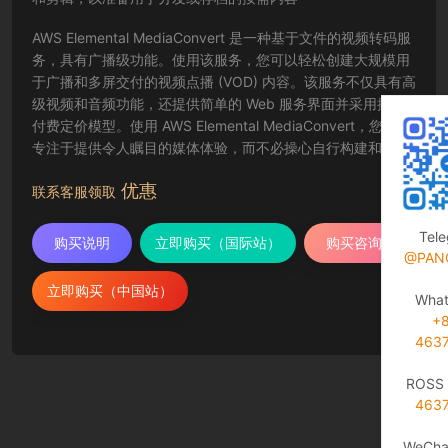
AWS Elemental MediaConvert 是一种基于文件的视频转码服
务，具有广播级功能。使用该服务，您可以轻松创建大规模用
于广播和多屏交付的视频点播 (VOD) 内容。该服务不仅具有高
级视频和音频功能，还提供简单的 Web 服务界面并采用按需
付费定价模型。使用 AWS Elemental MediaConvert，您可以
专注于提供令人瞩目的媒体体验，而不必操心自行构建和运营
视频处理基础设施的复杂事宜。
优惠
联系客服领取
Tel
购买说明
立即购买（国际站）
购买咨询
@PAN
立即购买（中国站）
Wha
+
463
ROSS 
463
WeCha