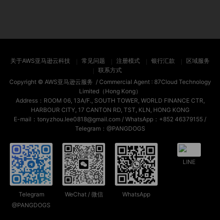
关于AWS亚马逊云科技
常见问题
注册模式
银行汇款
区域服务
联系方式
Copyright ©
AWS亚马逊云服务
/ Commercial Agent :
87Cloud Technology
Limited（Hong Kong）
Address：ROOM 06, 13A/F., SOUTH TOWER, WORLD FINANCE CTR,
HARBOUR CITY, 17 CANTON RD, TST, KLN, HONG KONG
E-mail：tonyzhou.lee0818@gmail.com / WhatsApp：+852 46379155 /
Telegram：@PANGDOGS
LINE
Telegram
WeChat / 微信
WhatsApp
@PANGDOGS