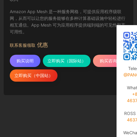
Amazon App Mesh 是一种服务网格，可提供应用程序级联
网，从而可以让您的服务能够在多种计算基础设施中轻松进行
相互通信。App Mesh 可为应用程序提供端到端的可见性和高
可用性。
优惠
联系客服领取
购买说明
立即购买（国际站）
购买咨询
Tel
@PAN
立即购买（中国站）
Wha
+
463
ROSS 
463
WeCha