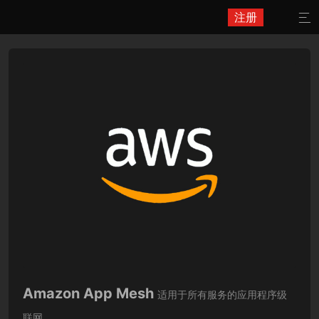
注册

Amazon App Mesh
适用于所有服务的应用程序级
联网