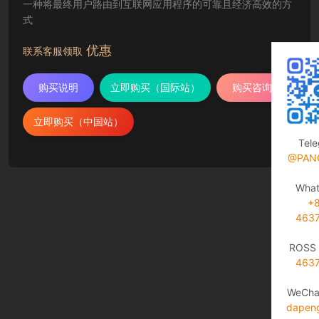
一种将最终用户路由到互联网应用程序的可靠且经济高效的方
式
优惠
联系客服领取
购买说明
立即购买（国际站）
购买咨询
立即购买（中国站）
Tel
@PAN
Wha
+
463
ROSS 
463
WeCha
dapen