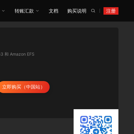
转账汇款
文档
购买说明
注册

和 Amazon EFS
立即购买（中国站）