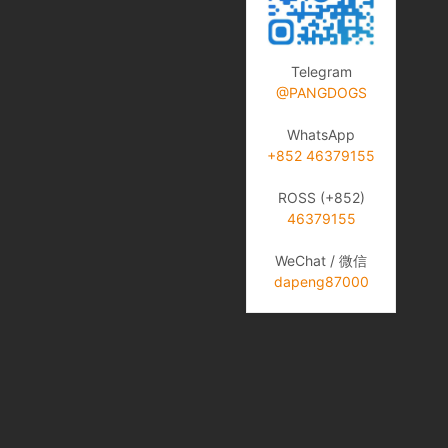
Telegram
@PANGDOGS
WhatsApp
+852 46379155
ROSS (+852)
46379155
WeChat / 微信
dapeng87000