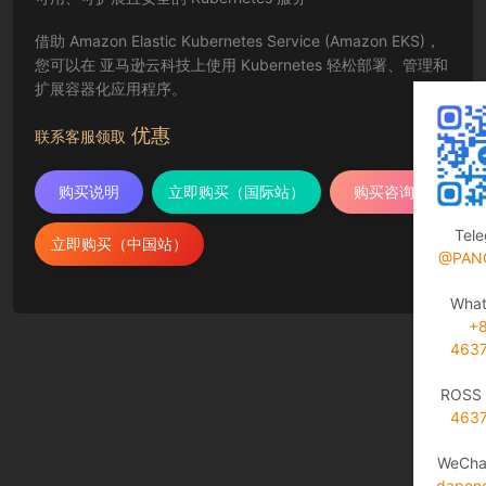
借助 Amazon Elastic Kubernetes Service (Amazon EKS)，
您可以在 亚马逊云科技上使用 Kubernetes 轻松部署、管理和
扩展容器化应用程序。
优惠
联系客服领取
购买说明
立即购买（国际站）
购买咨询
Tel
立即购买（中国站）
@PAN
Wha
+
463
ROSS 
463
WeCha
dapen