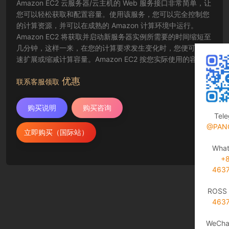
Amazon EC2 云服务器/云主机的 Web 服务接口非常简单，让
您可以轻松获取和配置容量。使用该服务，您可以完全控制您
的计算资源，并可以在成熟的 Amazon 计算环境中运行。
Amazon EC2 将获取并启动新服务器实例所需要的时间缩短至
几分钟，这样一来，在您的计算要求发生变化时，您便可以快
速扩展或缩减计算容量。Amazon EC2 按您实际使用的容量收
费，改变了计算的成本结算方式。Amazon EC2 云服务器还为
优惠
开发人员提供了创建故障恢复应用程序以及排除常见故障情况
联系客服领取
的工具。
购买说明
购买咨询
Tel
@PAN
立即购买（国际站）
Wha
+
463
ROSS 
463
WeCha