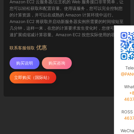
Amazon EC2 云服务器/云主机的 Web 服务接口非常简单，让
您可以轻松获取和配置容量。使用该服务，您可以完全控制您
的计算资源，并可以在成熟的 Amazon 计算环境中运行。
Amazon EC2 将获取并启动新服务器实例所需要的时间缩短至
几分钟，这样一来，在您的计算要求发生变化时，您便可以快
速扩展或缩减计算容量。Amazon EC2 按您实际使用的容量收
费，改变了计算的成本结算方式。Amazon EC2 云服务器还为
优惠
开发人员提供了创建故障恢复应用程序以及排除常见故障情况
联系客服领取
的工具。
购买说明
购买咨询
Tel
@PAN
立即购买（国际站）
Wha
+
463
ROSS 
463
WeCha