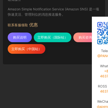
Amazon Simple Notification Service (Amazon SNS) 是一项
快速灵活、管理到位的消息推送服务。
优惠
联系客服领取
购买说明
立即购买（国际站）
购买咨询
立即购买（中国站）
Tel
@PAN
Wha
+
463
ROSS 
463
WeCha
dapen