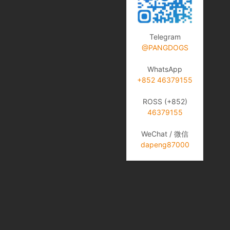
Telegram
@PANGDOGS
WhatsApp
+852 46379155
ROSS (+852)
46379155
WeChat / 微信
dapeng87000