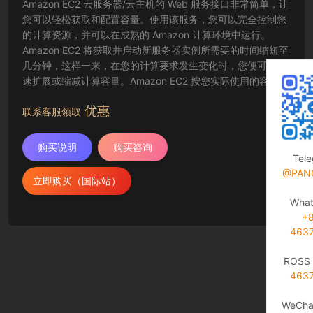
Amazon EC2 云服务器/云主机的 Web 服务接口非常简单，让
您可以轻松获取和配置容量。使用该服务，您可以完全控制您
的计算资源，并可以在成熟的 Amazon 计算环境中运行。
Amazon EC2 将获取并启动新服务器实例所需要的时间缩短至
几分钟，这样一来，在您的计算要求发生变化时，您便可以快
速扩展或缩减计算容量。Amazon EC2 按您实际使用的容量收
费，改变了计算的成本结算方式。Amazon EC2 云服务器还为
优惠
开发人员提供了创建故障恢复应用程序以及排除常见故障情况
联系客服领取
的工具。
购买说明
购买咨询
Tel
@PAN
立即购买（国际站）
Wha
+
463
ROSS 
463
WeCha