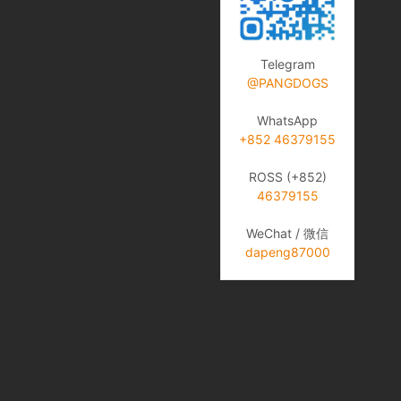
Telegram
@PANGDOGS
WhatsApp
+852 46379155
ROSS (+852)
46379155
WeChat / 微信
dapeng87000